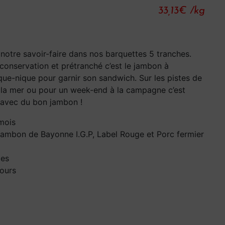
33,13
€
/kg
notre savoir-faire dans nos barquettes 5 tranches.
 conservation et prétranché c’est le jambon à
ue-nique pour garnir son sandwich. Sur les pistes de
e la mer ou pour un week-end à la campagne c’est
 avec du bon jambon !
 mois
 Jambon de Bayonne I.G.P, Label Rouge et Porc fermier
es
jours