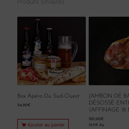
Produits similaires
Box Apéro Du Sud-Ouest
JAMBON DE 
DÉSOSSÉ ENT
54,90
€
(AFFINAGE 18
210,00
€
Ajouter au panier
32,31
€
/kg