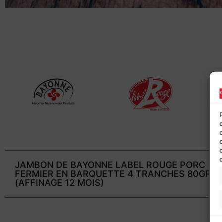
JAMBON DE BAYONNE LABEL ROUGE PORC
FERMIER EN BARQUETTE 4 TRANCHES 80GR
(AFFINAGE 12 MOIS)