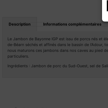
Description
Informations complémentaires
Le Jambon de Bayonne IGP est issu de porcs nés et éle
de-Béarn séchés et affinés dans le bassin de l’Adour, t
nous maturons ces jambons dans nos caves au pied des
particuliers.
Ingrédients : Jambon de porc du Sud-Ouest, sel de Sal