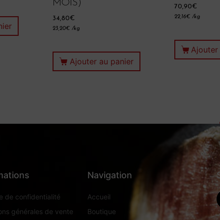
MOIS)
70,90
€
22,16
€
/kg
34,80
€
nier
23,20
€
/kg
Ajouter
Ajouter au panier
mations
Navigation
e de confidentialité
Accueil
ons générales de vente
Boutique