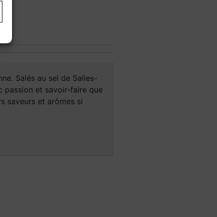
e. Salés au sel de Salies-
c passion et savoir-faire que
s saveurs et arômes si