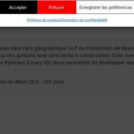
Accepter
Refuser
Enregistrer les préférences
Politique de cookies
Déclaration de confidentialité
vés dans l’aire géographique I.G.P du Consortium de Bayonn
ous nos jambons sont sans nitrite ni conservateur. C’est ave
 Pyrénées (Louey 65) leurs permettant de développer leur
ies-de-Béarn DLC : 120 jours