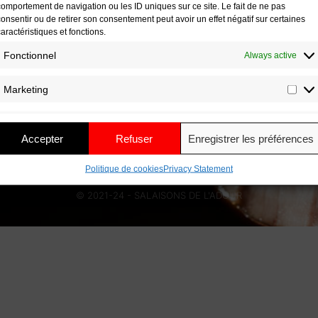
comportement de navigation ou les ID uniques sur ce site. Le fait de ne pas
consentir ou de retirer son consentement peut avoir un effet négatif sur certaines
 Policy
Home
caractéristiques et fonctions.
 Terms & Conditions of
Contact Us
Fonctionnel
Always active
Our Shop
otices
Marketing
My account
ap
Contact Us
Accepter
Refuser
Enregistrer les préférences
Politique de cookies
Privacy Statement
© 2021-24 - SALAISONS DE L'ADOUR