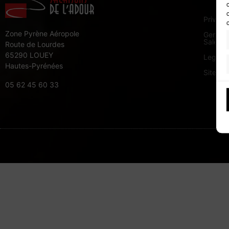
Privacy
Zone Pyrène Aéropole
General
Sale
Route de Lourdes
65290 LOUEY
Legal n
Hautes-Pyrénées
Site m
05 62 45 60 33