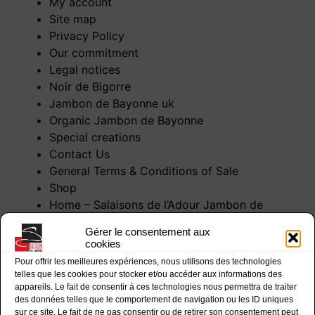
My account
Site map
Privacy Policy
Our commitment
Legal notices
Noir de Bigorre
Jambon de Bayonne uk
Organic Jambon de Bayonne
Special creations
Contact Us
General Terms & Conditions of Sale
Shop
Home – Salaisons de l’Adour Jambon de
Bayonne
Gérer le consentement aux
Videos
cookies
Who are we ?
Pour offrir les meilleures expériences, nous utilisons des technologies
telles que les cookies pour stocker et/ou accéder aux informations des
appareils. Le fait de consentir à ces technologies nous permettra de traiter
des données telles que le comportement de navigation ou les ID uniques
sur ce site. Le fait de ne pas consentir ou de retirer son consentement peut