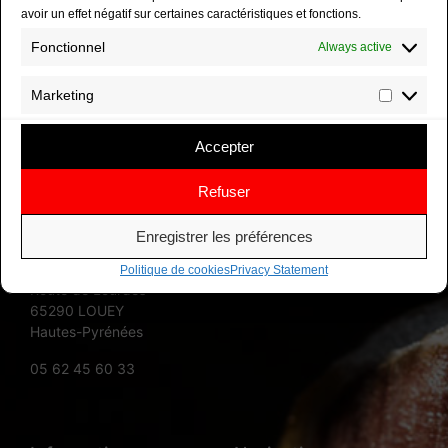
avoir un effet négatif sur certaines caractéristiques et fonctions.
Fonctionnel
Always active
Marketing
Accepter
Refuser
Enregistrer les préférences
Zone Pyrène Aéropole
Politique de cookies
Privacy Statement
Route de Lourdes
65290 LOUEY
Hautes-Pyrénées
05 62 45 60 33