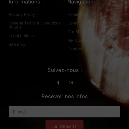
Informations
Navigation
Privacy Policy
Home
General Terms & Conditions
Contact Us
of Sale
Our Shop
Legal notices
My account
Site map
Contact Us
Suivez-nous :
Recevoir nos infos
Je m'inscris