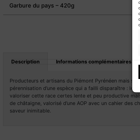
Garbure du pays – 420g
Description
Informations complémentaires
Producteurs et artisans du Piémont Pyrénéen mais surt
pérennisation d’une espèce qui a failli disparaître : le 
valoriser cette race certes lente et peu productive mai
de châtaigne, valorisé d’une AOP avec un cahier des cha
saveur inimitable.