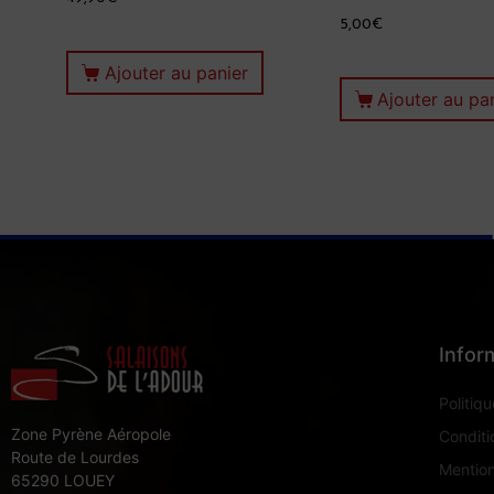
5,00
€
Ajouter au panier
Ajouter au pa
Infor
Politiqu
Zone Pyrène Aéropole
Conditi
Route de Lourdes
Mention
65290 LOUEY