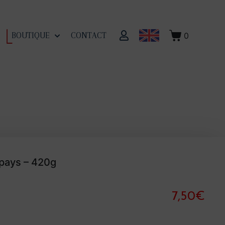
0
S
BOUTIQUE
CONTACT
pays – 420g
7,50
€