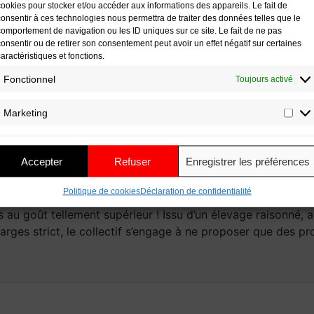
cookies pour stocker et/ou accéder aux informations des appareils. Le fait de
consentir à ces technologies nous permettra de traiter des données telles que le
comportement de navigation ou les ID uniques sur ce site. Le fait de ne pas
consentir ou de retirer son consentement peut avoir un effet négatif sur certaines
caractéristiques et fonctions.
Fonctionnel
Toujours activé
Marketing
Accepter
Refuser
Enregistrer les préférences
out passionnés du bon goût, le collectif Padouen a permis 
Politique de cookies
Déclaration de confidentialité
porc noir de Bigorre. Face à l’élevage intensif, les éleveurs
s au goût tellement supérieur ! Issu d’un élevage raisonné, 
rges strict, le collectif s’engage à ne proposer que des pro