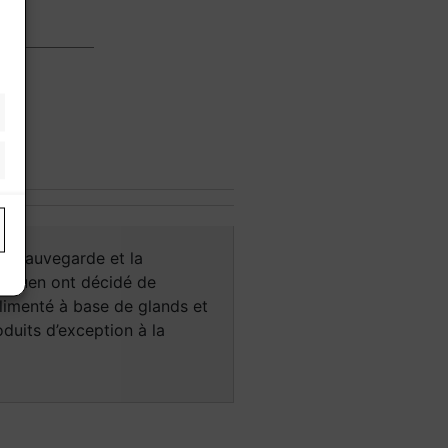
la sauvegarde et la
 Padouen ont décidé de
alimenté à base de glands et
duits d’exception à la