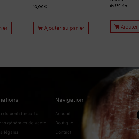
69,57
€
/kg
10,00
€
Ajouter
nier
Ajouter au panier
mations
Navigation
e de confidentialité
Accueil
ons générales de vente
Boutique
s légales
Contact