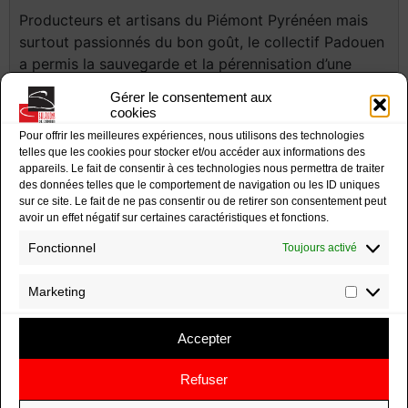
Producteurs et artisans du Piémont Pyrénéen mais
surtout passionnés du bon goût, le collectif Padouen
a permis la sauvegarde et la pérennisation d’une
espèce qui a failli disparaître : le porc noir de
Gérer le consentement aux
Bigorre. Face à l’élevage intensif, les éleveurs
cookies
Padouen ont décidé de valoriser cette race certes
Pour offrir les meilleures expériences, nous utilisons des technologies
lente et peu productive mais au goût tellement
telles que les cookies pour stocker et/ou accéder aux informations des
appareils. Le fait de consentir à ces technologies nous permettra de traiter
supérieur ! Issu d’un élevage raisonné, alimenté à
des données telles que le comportement de navigation ou les ID uniques
base de glands et de châtaigne, valorisé d’une AOP
sur ce site. Le fait de ne pas consentir ou de retirer son consentement peut
avec un cahier des charges strict, le collectif
avoir un effet négatif sur certaines caractéristiques et fonctions.
s’engage à ne proposer que des produits d’exception
Fonctionnel
Toujours activé
à la saveur inimitable.
Marketing
Informations complémentaires
Accepter
Refuser
Produits similaires