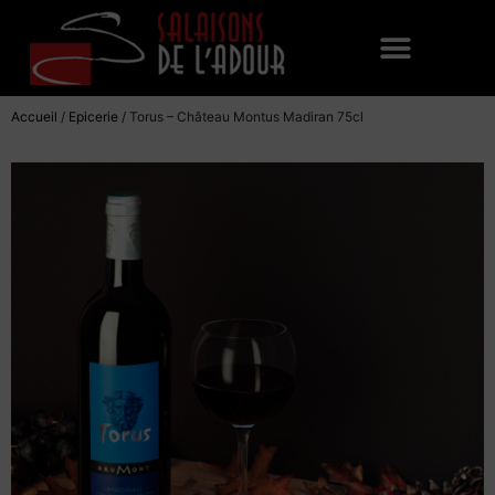
Accueil
/
Epicerie
/ Torus – Château Montus Madiran 75cl