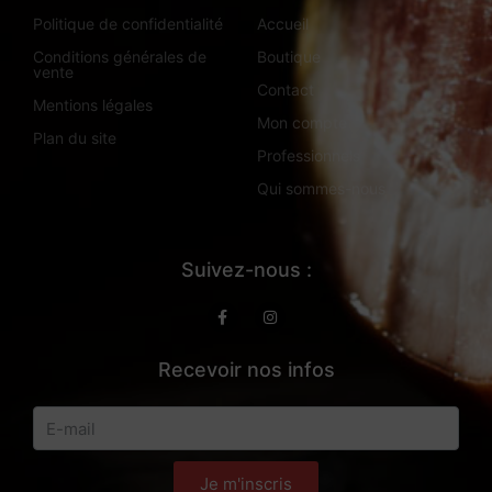
Politique de confidentialité
Accueil
Conditions générales de
Boutique
vente
Contact
Mentions légales
Mon compte
Plan du site
Professionnels
Qui sommes-nous
Suivez-nous :
Recevoir nos infos
Je m'inscris