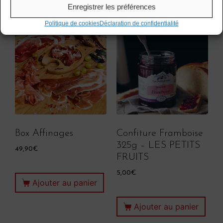
Enregistrer les préférences
Politique de cookies
Déclaration de confidentialité
Box Affinages
Confiture Framboise
325g – LES PETITS
49,90
€
FRUITS
5,00
€
Ajouter au panier
Ajouter au panier