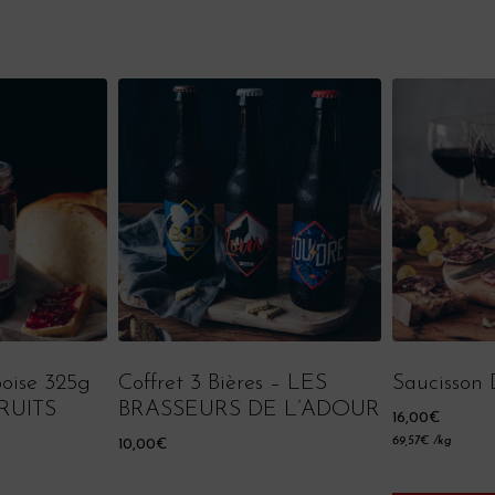
oise 325g
Coffret 3 Bières – LES
Saucisson 
FRUITS
BRASSEURS DE L’ADOUR
16,00
€
69,57
€
/kg
10,00
€