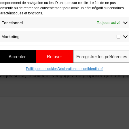
comportement de navigation ou les ID uniques sur ce site. Le fait de ne pas
consentir ou de retirer son consentement peut avoir un effet négatif sur certaines
caractéristiques et fonctions.
Fonctionnel
Toujours activé
Marketing
out passionnés du bon goût, le collectif Padouen a permis 
Accepter
Refuser
Enregistrer les préférences
porc noir de Bigorre. Face à l’élevage intensif, les éleveurs
s au goût tellement supérieur ! Issu d’un élevage raisonné, 
Politique de cookies
Déclaration de confidentialité
rges strict, le collectif s’engage à ne proposer que des pro