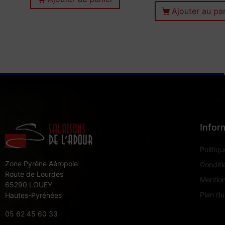
Ajouter au pa
Infor
Politiqu
Zone Pyrène Aéropole
Conditi
Route de Lourdes
Mention
65290 LOUEY
Plan du
Hautes-Pyrénées
05 62 45 60 33