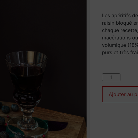
Les apéritifs d
raisin bloqué e
chaque recette,
macérations ou 
volumique (18%
purs et très frai
Ajouter au p