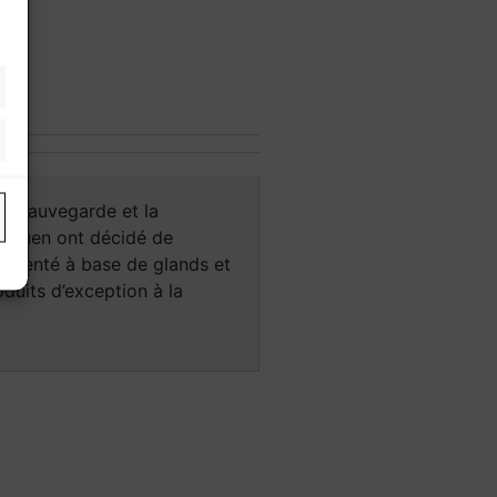
la sauvegarde et la
 Padouen ont décidé de
alimenté à base de glands et
duits d’exception à la