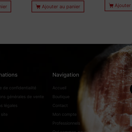
Ajouter
nier
Ajouter au panier
mations
Navigation
e de confidentialité
Accueil
ons générales de vente
Boutique
s légales
Contact
 site
Mon compte
Professionnels
Qui sommes-nous