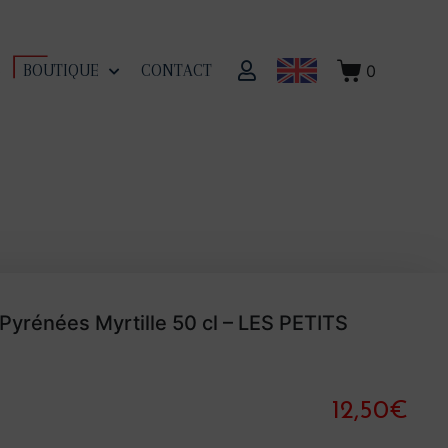
0
S
BOUTIQUE
CONTACT
 Pyrénées Myrtille 50 cl – LES PETITS
12,50
€