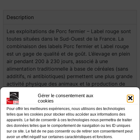
Description
Les exploitations de Porc fermier – Label rouge sont
toutes situées dans le Sud-Ouest de la France. La
combinaison des labels Porc fermier et Label rouge
est un gage de qualité et de goût. L’élevage en plein
air pendant 200 à 230 jours, associé à une
alimentation traditionnelle à base de céréales (sans
additifs, ni antibiotiques) permettent une plus grande
activité physique des animaux et la production de
jambons de qualité supérieure. Ils sont ensuite salés
Gérer le consentement aux
un par un et à la main avec du sel de Salies-de-Béarn
cookies
et séchés dans nos caves au cœur de l’aire
Pour offrir les meilleures expériences, nous utilisons des technologies
géographique IGP Jambon de Bayonne. (Indication
telles que les cookies pour stocker et/ou accéder aux informations des
appareils. Le fait de consentir à ces technologies nous permettra de traiter
géographique protégée)
des données telles que le comportement de navigation ou les ID uniques
sur ce site. Le fait de ne pas consentir ou de retirer son consentement peut
Ingrédients : Jambon de porc fermier du Sud-Ouest ,
avoir un effet négatif sur certaines caractéristiques et fonctions.