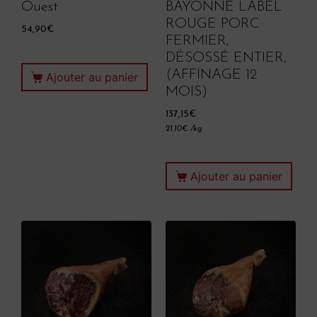
Ouest
BAYONNE LABEL
ROUGE PORC
54,90
€
FERMIER,
DÉSOSSÉ ENTIER,
(AFFINAGE 12
Ajouter au panier
MOIS)
137,15
€
21,10
€
/kg
Ajouter au panier